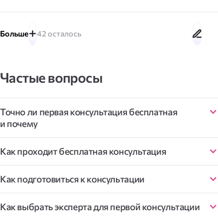
а
скорректировать нежелательные кармические
последствия, помогает узнать, как вам себя повести,
Больше
42
осталось
чтобы скорректировать направления судьбы, поскольку
существует пространство вариантов, где вы выбираете
в каком направлении идти, и получаете результат
от выбранного пути и действий.
Частые вопросы
Вы можете консультироваться у меня по любым сферам:
— личные отношения;
Точно ли первая консультация бесплатная
и почему
— друзья;
— бизнес;
Как проходит бесплатная консультация
— работа;
Как подготовиться к консультации
— наличие негатива;
Как выбрать эксперта для первой консультации
— почакровая диагностика состояние чакр;