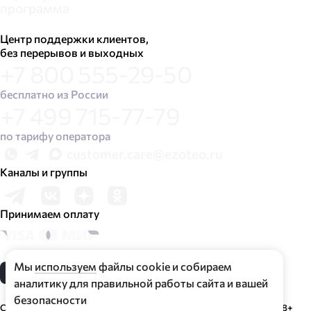
программа
Центр поддержки клиентов,
без перерывов и выходных
+7 800 555-29-50
бесплатно из России
+7 499 715-77-79
по тарифу оператора
customer.care@ezoteo.ru
Каналы и группы
Принимаем оплату
Мы
используем
файлы cookie и собираем
США
аналитику для правильной работы сайта и вашей
безопасности
Сервис Astro7​.su содержит информацию для совершеннолетних 18+