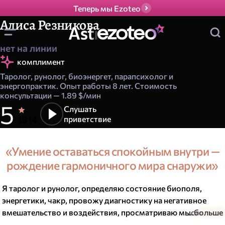
Теперь мы Ezoteo
Алиса Резникова
нет на линии
комплимент
Таролог, рунолог, биоэнергет, парапсихолог и
энергопрактик. Опыт работы
8 лет
. Стоимость
консультации —
1.89 $/мин
5
Слушать
Р
з
Н
о
1914
приветствие
а
ц
о
е
е
в
с
н
«Умение оставаться спокойным внутри —
н
о
рождение гармоничного мира снаружи»
й
ё
о
к
в
Я таролог и рунолог, определяю состояние биополя,
а
т
з
н
энергетики, чакр, провожу диагностику на негативное
и
вмешательство и воздействия, просматриваю мысли,
...больше
и
д
и
чувства, намерения людей, прогнозирую перспективы