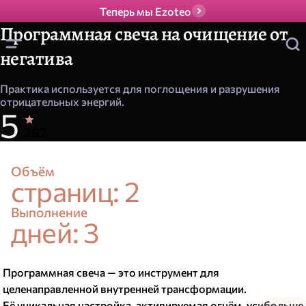
Теперь мы Ezoteo
Программная свеча на очищение от
негатива
Практика используется для поглощения и разрушения
отрицательных энергий.
5
Р
з
Н
о
292
а
ц
о
е
е
в
Объём
с
н
страниц: 2
н
о
й
е
о
к
Выполнение
в
дней: 3
а
т
з
н
и
и
д
и
Программная свеча — это инструмент для
целенаправленной внутренней трансформации.
Её уникальная настройка, активируемая огнём, усиливает
...больше