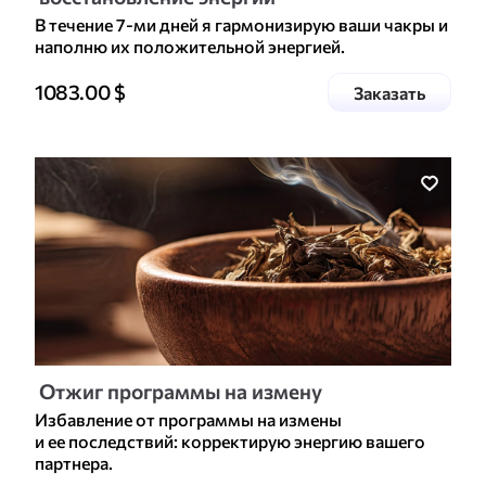
В течение 7-ми дней я гармонизирую ваши чакры и
наполню их положительной энергией.
Цена доп. услуги
1083.00
$
услугу
Заказать
Отжиг программы на измену
Избавление от программы на измены
и ее последствий: корректирую энергию вашего
партнера.