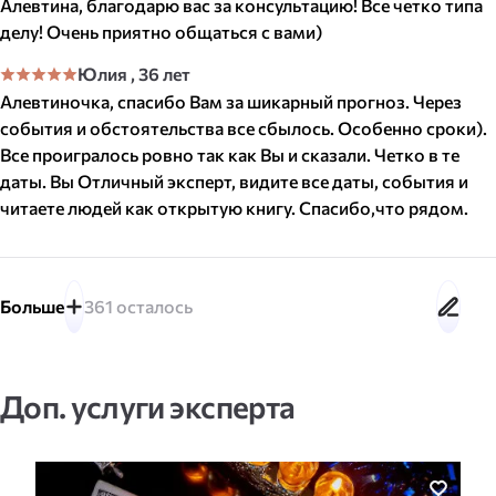
у
Алевтина, благодарю вас за консультацию! Все четко типа
делу! Очень приятно общаться с вами)
г
Юлия
, 36 лет
Алевтиночка, спасибо Вам за шикарный прогноз. Через
и
события и обстоятельства все сбылось. Особенно сроки).
Все проигралось ровно так как Вы и сказали. Четко в те
даты. Вы Отличный эксперт, видите все даты, события и
читаете людей как открытую книгу. Спасибо,что рядом.
Больше
361
осталось
Доп. услуги эксперта