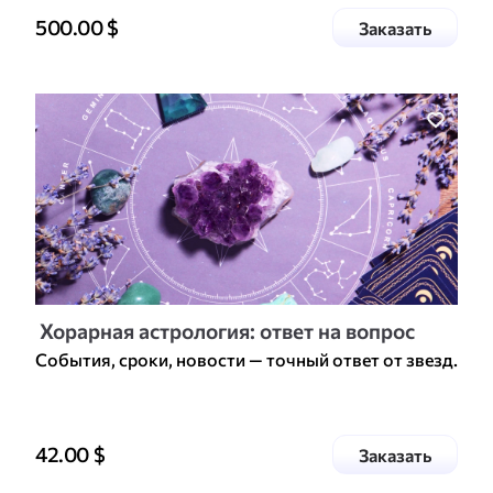
Цена доп. услуги
500.00
$
услугу
Заказать
Хорарная астрология: ответ на вопрос
События, сроки, новости — точный ответ от звезд.
Цена доп. услуги
42.00
$
услугу
Заказать