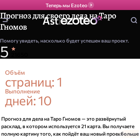
Теперь мы Ezoteo
Прогноз для своего дела на Таро
Гномов
Помогу увидеть, насколько будет успешен ваш проект.
5
Р
з
Н
о
21650
а
ц
о
е
е
в
Объём
с
н
страниц: 1
н
о
й
е
о
к
Выполнение
в
дней: 10
а
т
з
н
и
и
д
и
Прогноз для дела на Таро Гномов — это развёрнутый
расклад, в котором используется 21 карта. Вы получаете
н
полную картину того, как пойдёт ваш новый проект и что
...больше