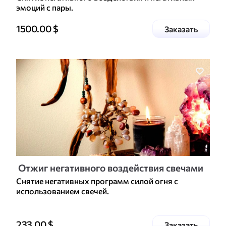
эмоций с пары.
Цена доп. услуги
1500.00
$
услугу
Заказать
Отжиг негативного воздействия свечами
Снятие негативных программ силой огня с
использованием свечей.
Цена доп. услуги
233.00
$
услугу
Заказать