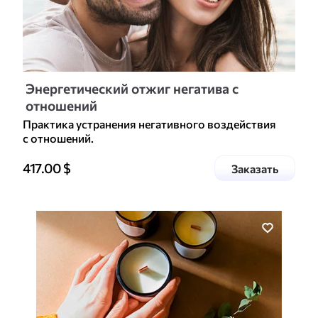
Энергетический отжиг негатива с
отношений
Практика устранения негативного воздействия
с отношений.
Цена доп. услуги
417.00
$
услугу
Заказать