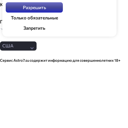
Каналы и группы
Разрешить
Только обязательные
Принимаем оплату
Запретить
Заказать
250.00 $
США
Сервис Astro7​.su содержит информацию для совершеннолетних 18+
и может использоваться исключительно в развлекательных целях.
Содержимое Сервиса не может служить заменой профессиональной
консультации. Эксперты Сервиса не могут давать медицинские
консультации и лечить психические и физические заболевания.
Для получения мед. помощи обратитесь к врачу. Сервис не несёт
ответственности за обещания и утверждения в описании услуг
Экспертов и не гарантирует, что использование услуг приведет к целям
и результатам, описанным на сайте, в том числе и в отзывах клиентов.
Используя Сервис, вы соглашаетесь с тем, что делаете это добровольно,
принимая
условия
использования Сервиса,
правила
Сервиса,
правила
политики конфиденциальности и
правила
обработки персональных