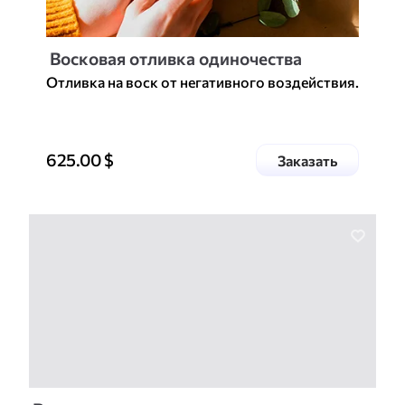
Восковая отливка одиночества
Отливка на воск от негативного воздействия.
Цена доп. услуги
625.00
$
услугу
Заказать