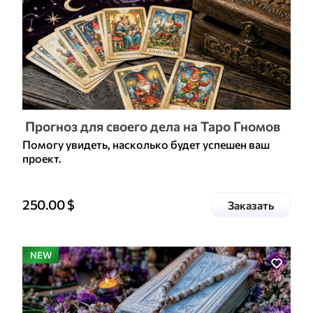
Прогноз для своего дела на Таро Гномов
Помогу увидеть, насколько будет успешен ваш
проект.
Цена доп. услуги
250.00
$
услугу
Заказать
Н
О
В
А
Я