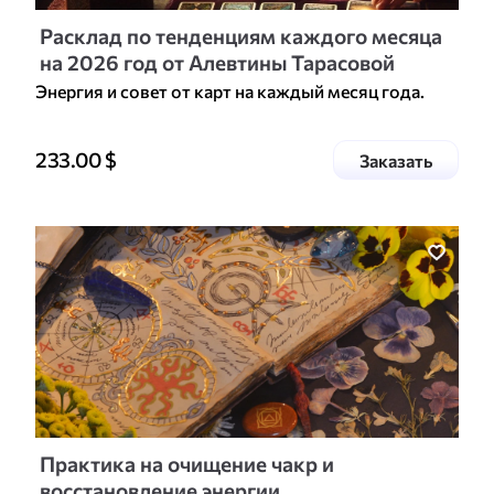
Расклад по тенденциям каждого месяца
на 2026 год от Алевтины Тарасовой
Энергия и совет от карт на каждый месяц года.
Цена доп. услуги
233.00
$
услугу
Заказать
Практика на очищение чакр и
восстановление энергии