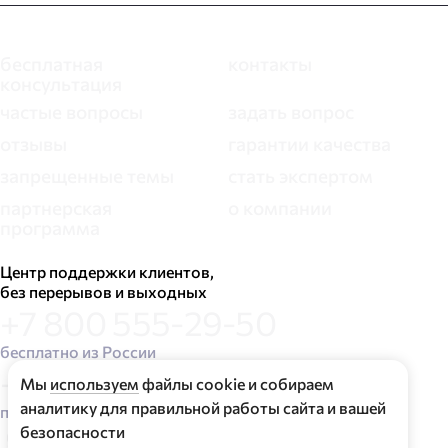
бесплатная
контакты
консультация
частые вопросы
задать вопрос
отзывы
гарантии качества
запрещенные темы
стать экспертом
партнерская
о компании
программа
Центр поддержки клиентов,
без перерывов и выходных
+7 800 555-29-50
бесплатно из России
+7 499 715-77-79
Мы
используем
файлы cookie и собираем
аналитику для правильной работы сайта и вашей
по тарифу оператора
безопасности
customer.care@ezoteo.ru