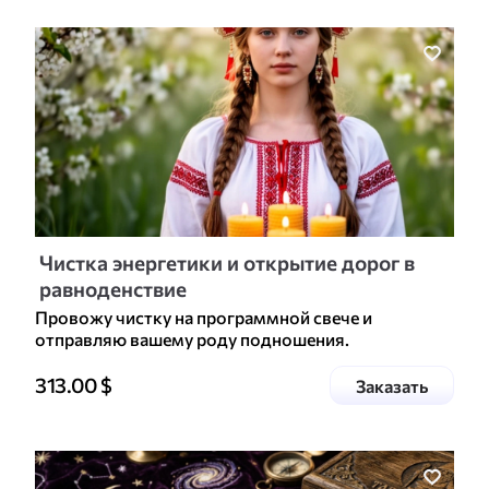
Чистка энергетики и открытие дорог в
равноденствие
Провожу чистку на программной свече и
отправляю вашему роду подношения.
Цена доп. услуги
313.00
$
услугу
Заказать